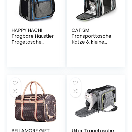
HAPPY HACHI
CATISM
Tragbare Haustier
Transporttasche
Tragetasche
Katze & kleine
Atmungsaktiv
Hunde
Katze Rucksack für
Transportboxen
Reise Outdoor mit
Katzen Mit
Verstellbare
reflektierenden
Gepolsterte
Streifen Faltbare
Schulterriemen für
Katzentragetasch
Hunde Katze kleine
e Tragetasche
Tiere
Haustier Rucksack
Katzenrucksack
mit Katzenleine
und Schüssel
BELLAMORE GIFT
Uiter Tragetasche