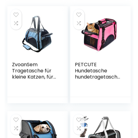
ZvoanSem
PETCUTE
Tragetasche für
Hundetasche
kleine Katzen, für
hundetragetasche
kleine Katzen,
Tragetasche für
Welpen, kleine
Katze Faltbar
Hunde, für Reisen,
Transporttasche
Fluggesellschaften
für kleine Hunde
zugelassen, für
und Katzen
kleine Tiere
(mittelgroß, blau)