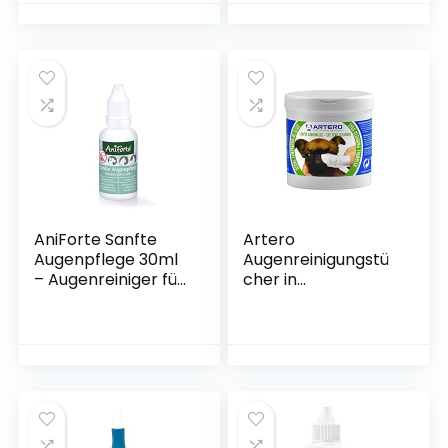
Reinigungstücher,
Sanfte
Feuchttücher für
die Ohren Hygiene,
Milde Ohrenpflege
& Ohrenreiniger
Hund, Dog Ear
Cleaner
AniForte Sanfte
Artero
Augenpflege 30ml
Augenreinigungstü
– Augenreiniger für
cher in
Hunde, Katzen &
Fingerhutform für
Kleintiere
Hunde und Katzen