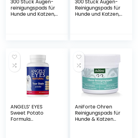
300 Stück Augen-
300 Stück Augen-
reinigungspads für
Reinigungspads für
Hunde und Katzen,
Hunde und Katzen,
Augenpflege für
Augenpflege für
Hunde, Kann
Hunde, Sanfte
Schmutz
Augenreinigung,
Verhindern, Sanfte
Entfernt
Augenreinigung
Tränenstein und
Speichel-Reste
ANGELS’ EYES
AniForte Ohren
Sweet Potato
Reinigungspads für
Formula
Hunde & Katzen
Tränenfleckenentf
100Stück –
erner für Hunde, 75
Besonders weiche
g
Pflege