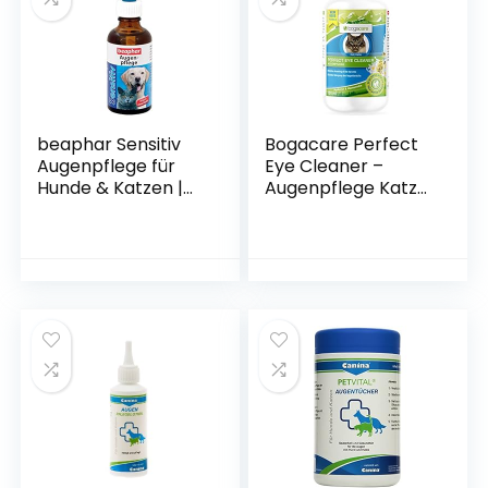
beaphar Sensitiv
Bogacare Perfect
Augenpflege für
Eye Cleaner –
Hunde & Katzen |
Augenpflege Katze
Augenreiniger für
entfernt effektiv
Hunde & Katzen |
Tränenstein &
Besonders milde &
Verkrustungen –
reizarme Pflege |
Augenreiniger
Weiche Pipette | 50
Katze – Ohne
ml
Augenbrennen,
UBO0208, 100 ml
(1er Pack)