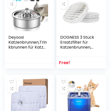
Deyooxi
DOGNESS 3 Stück
Katzenbrunnen,Trin
Ersatzfilter für
kbrunnen für Katze
Katzenbrunnen,
aus Edelstahl 2 Liter
Aktivkohle
Wasserspender
Trinkbrunnen Filter
Catit,
für Wasserfrische
Free!
Wasserbrunnen für
aufrechtzuerhalten
Katzen Hunde mit 3
.
Ersatzfilter
Automatisch,Leise