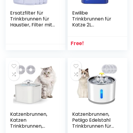
Ersatzfilter für
Ewilibe
Trinkbrunnen für
Trinkbrunnen für
Haustier, Filter mit
Katze 2L
Harz und Aktivkohle
Katzenbrunnen
für Automatischen
Leise
Blumenwasserspen
Automatischer
Free!
der
Wasserbrunnen
Wasserbrunnen
BPA-frei Hunde
Trinkbrunnen Filter
Haustier Pet Water
Kompatibel für
Fountain mit LED
Katze und Hunde
Nachtlicht und
Aktivkohlefilter und
2
Reinigungsbürsten(
Blau)
Katzenbrunnen,
Katzenbrunnen,
Katzen
Petiigo Edelstahl
Trinkbrunnen,
Trinkbrunnen für
Haustier
Katzen BPA-frei mit