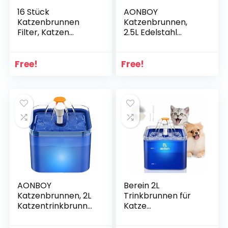
16 Stück
AONBOY
Katzenbrunnen
Katzenbrunnen,
Filter, Katzen
2.5L Edelstahl
Trinkbrunnen
Trinkbrunnen für
Trinkbrunnen Filter
Katze mit Stumm
Ersatzfilter für
Pumpe, LED
Free!
Free!
Katzen und Hunde
Nachtlicht, Katzen
Katzenbrunnen
Hunde
Blumentrinkbrunne
Trinkbrunnen mit 2
n Wasserbrunnen
Aktivkohlefilter (Mit
Filters mit
Netzkabel)
Aktivkohlefilter
AONBOY
Berein 2L
Katzenbrunnen, 2L
Trinkbrunnen für
Katzentrinkbrunne
Katze
n, Ultraleiser
Katzenbrunnen
Katzentrinkbrunne
Katzen