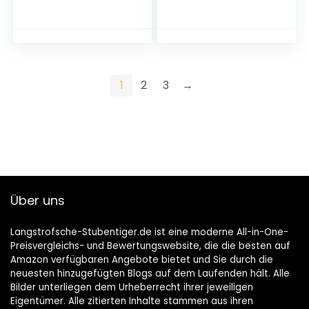
Wasserbrunnen,
3 Filter LED Anzeige
Wasserspender
für Katzen/Hunde –
inklusive 2
2.4L
Aktivkohlefilter und
2 Bürsten, extrem
leise, 2L
1
2
3
→
Über uns
Langstrofsche-Stubentiger.de ist eine moderne All-in-One-
Preisvergleichs- und Bewertungswebsite, die die besten auf
Amazon verfügbaren Angebote bietet und Sie durch die
neuesten hinzugefügten Blogs auf dem Laufenden hält. Alle
Bilder unterliegen dem Urheberrecht ihrer jeweiligen
Eigentümer. Alle zitierten Inhalte stammen aus ihren