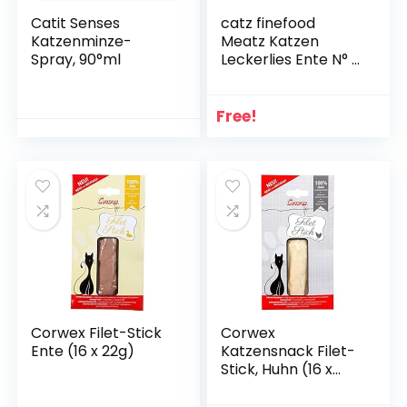
Catit Senses
catz finefood
Katzenminze-
Meatz Katzen
Spray, 90°ml
Leckerlies Ente N° 7
– knusprig gegrillte
Streifen aus
Entenfleisch – mit
Free!
Aloe Vera für die
Darmflora –
Katzensnack ohne
Zucker,
getreidefrei, 45g
Corwex Filet-Stick
Corwex
Ente (16 x 22g)
Katzensnack Filet-
Stick, Huhn (16 x
22g)