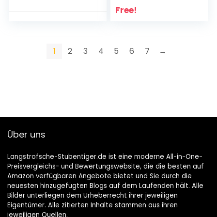
Free!
1
2
3
4
5
6
7
→
Über uns
Langstrofsche-Stubentiger.de ist eine moderne All-in-One-
Preisvergleichs- und Bewertungswebsite, die die besten auf
Amazon verfügbaren Angebote bietet und Sie durch die
neuesten hinzugefügten Blogs auf dem Laufenden hält. Alle
Bilder unterliegen dem Urheberrecht ihrer jeweiligen
Eigentümer. Alle zitierten Inhalte stammen aus ihren
jeweiligen Quellen.