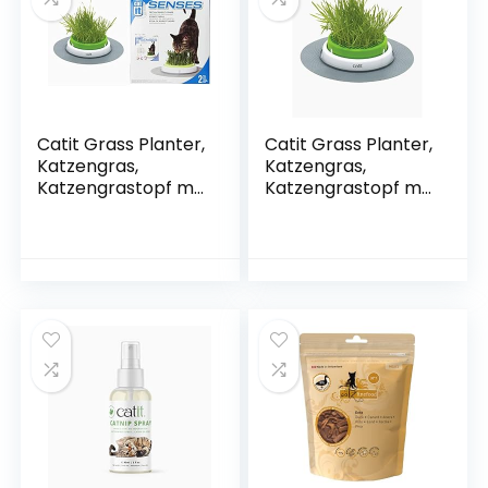
Catit Grass Planter,
Catit Grass Planter,
Katzengras,
Katzengras,
Katzengrastopf mit
Katzengrastopf mit
Abdeckgitter +
Abdeckgitter, 1
Design Senses Gras
Stück (1er Pack)
Garten, Katzengras
Nachfüllbeutel, 2er
Pack