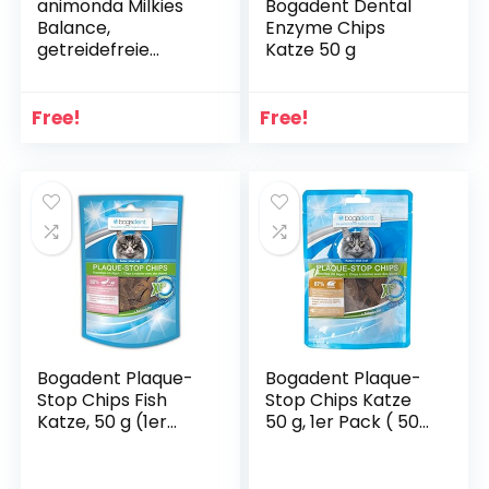
animonda Milkies
Bogadent Dental
Balance,
Enzyme Chips
getreidefreie
Katze 50 g
Knusperkissen für
Katzen,
Katzensnack, 6 x
Free!
Free!
120 g
Bogadent Plaque-
Bogadent Plaque-
Stop Chips Fish
Stop Chips Katze
Katze, 50 g (1er
50 g, 1er Pack ( 50
Pack)
g)