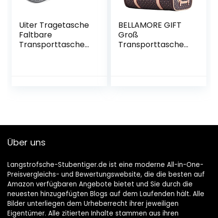
Uiter Tragetasche
BELLAMORE GIFT
Faltbare
Groß
Transporttasche
Transporttasche
für Katze
Hundetasche für
3-5kg Hunde und
Katzen Hundebox
Katzentasche sehr
parktisch
43x30x23cm
Über uns
Langstrofsche-Stubentiger.de ist eine moderne All-in-One-
Preisvergleichs- und Bewertungswebsite, die die besten auf
Amazon verfügbaren Angebote bietet und Sie durch die
neuesten hinzugefügten Blogs auf dem Laufenden hält. Alle
Bilder unterliegen dem Urheberrecht ihrer jeweiligen
Eigentümer. Alle zitierten Inhalte stammen aus ihren