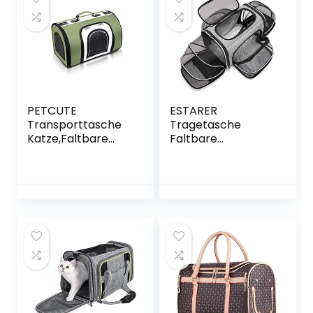
Hundetragetasche
Gebrauch (Braun)
für Katzen und
kleine Hunde groß
7.5kg
PETCUTE
ESTARER
Transporttasche
Tragetasche
Katze,Faltbare
Faltbare
Hundetragetasche
Transporttasche
Katzentragetasch
für Katze und
e mit Weicher
Kleine Hunde im
Matratze,Atmungs
Auto, Fugzeug oder
aktive Haustier
in der Bahn
Tragetasche mit
Schultergurt,Wass
erdichter
Boden,Airline
Zugelassen