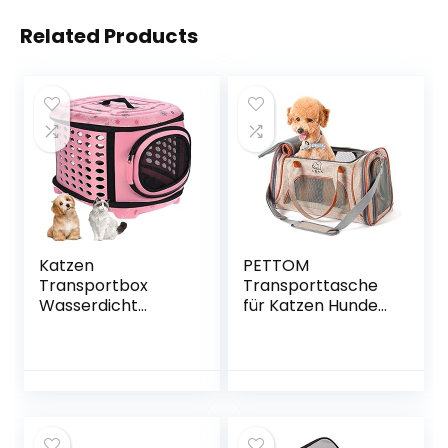
Related Products
Katzen
PETTOM
Transportbox
Transporttasche
Wasserdicht
für Katzen Hunde
Faltbare
Langlebiges
Hundetasche
Kationisches
Tragetasche
Leinen
Komfort
Tragetaschen
Atmungsaktive
Airline Approved
Katzentragetasch
Gut für die Reise
e Transporttasche
und Den Täglichen