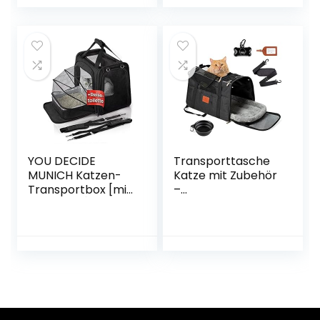
Verstellbarem,
Katzentransportk
äfig mit
Abnehmbarer
Plüschmatratze +
Schüssel, 43x30x33
cm (1er Pack)
YOU DECIDE
Transporttasche
MUNICH Katzen-
Katze mit Zubehör
Transportbox [mit
–
Katzenklo]
Flugzeugtaugliche
Katzen-
Hundebox Flexible
Transport-Tasche
Katzentransportb
Katzen Tasche
ox Faltbare
auch große
transportbox
Katzen,
Katze – Weiche
Tragetasche mit
Transporttasche
Katzentoilette,
für Hunde von
Katzen-Box
höchstens 6,3 kg,