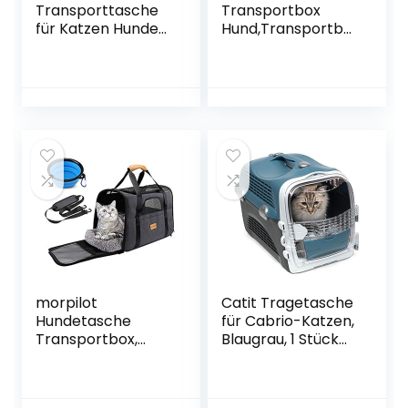
Transporttasche
Transportbox
für Katzen Hunde
Hund,Transportbo
mit Abnehmbarer
x
Platte und Matte,
Katze,Atmungsakti
5-Mesh-
ve
Tragetasche aus
Transporttasche
Leinen, für
für Katze
Fluggesellschaft
Hund,Haustiere
genehmigt die
Tragetasche mit
Reise und den
Verstellbarer
täglichen
Schultergurt,Abne
Gebrauch
hmbare
zugelassen
Matte,Hundetasch
(Dunkelgrau)
e für Katzen und
Hunde
morpilot
Catit Tragetasche
Hundetasche
für Cabrio-Katzen,
Transportbox,
Blaugrau, 1 Stück
Atmungsaktive
(1er Pack)
und Faltbare
Hundebox mit