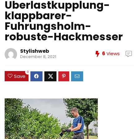
Uberlastkupplung-
klappbarer-
Fuhrungsholm-
robuste-Hackmesser
Stylishweb
6
Views
December 8, 2021
0
Save