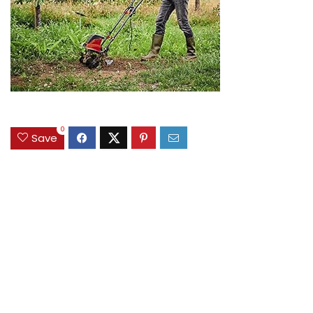
0
Save