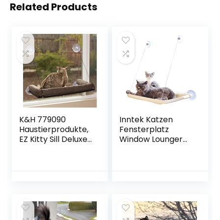
Related Products
K&H 779090
Inntek Katzen
Haustierprodukte,
Fensterplatz
EZ Kitty Sill Deluxe
Window Lounger
mit Polster,
Katzen
luxuriöses Fenster-
Hängematte
Katzenbett
Katzendecke,
Sonnenbad
Katzenbett
Haustierbett für
Haustier Katze
klein Hund