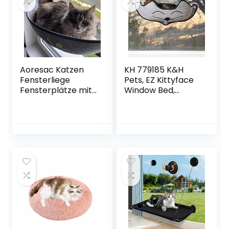
Kaninchen oder
Andere Kleintiere
bis zu 20kg
Aoresac Katzen
KH 779185 K&H
Fensterliege
Pets, EZ Kittyface
Fensterplätze mit
Window Bed,
Matten und
Katzen-
Saugnapf für
Fensterbett mit
Sonnenbaden, Bis
Katzengesicht
zu 20 KG, 70 cm x
29 cm