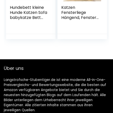
Hundebett kleine
Katzen
Hunde Katzen Sofa
Fensterliege
babykatze Bett
Hängend, Fenster
Rundes Hundebett
Katzenhängematt
Weiches warmes
e, Hängematte
Plüsch-
Katze, Indoor
Haustierbett für
Fensterplätze für
kleine Katzen und
Große und Klein
Hunde (pink)
Katzen Halten bis
zu 23KG (A)
Über uns
Langstrofsche-Stubentiger.de ist eine moderne All-in-One-
Preisvergleichs- und Bewertungswebsite, die die besten auf
Amazon verfügbaren Angebote bietet und Sie durch die
neuesten hinzugefügten Blogs auf dem Laufenden hält. Alle
Bilder unterliegen dem Urheberrecht ihrer jeweiligen
Eigentümer. Alle zitierten Inhalte stammen aus ihren
jeweiligen Quellen.