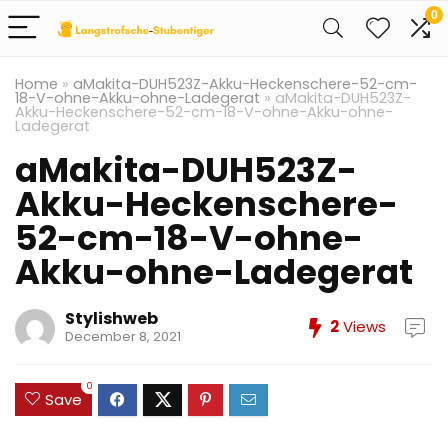
0
Home
»
aMakita-DUH523Z-Akku-Heckenschere-52-cm-
18-V-ohne-Akku-ohne-Ladegerat
»
aMakita-DUH523Z-
Akku-Heckenschere-52-cm-18-V-ohne-Akku-ohne-
Ladegerat
aMakita-DUH523Z-
Akku-Heckenschere-
52-cm-18-V-ohne-
Akku-ohne-Ladegerat
Stylishweb
2
Views
December 8, 2021
0
Save