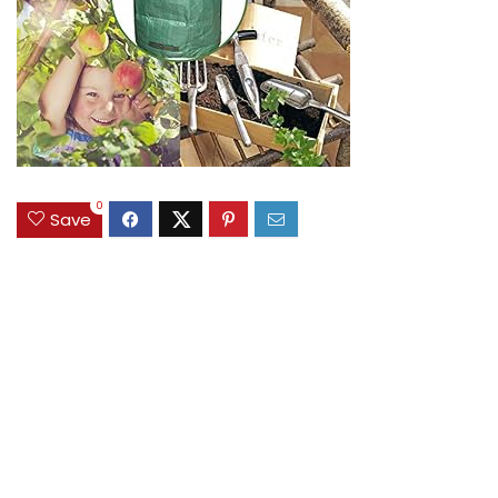
0
Save