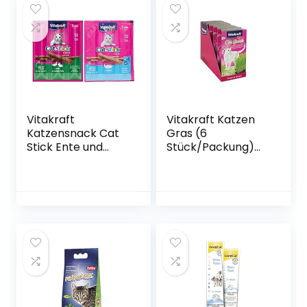
Vitakraft
Vitakraft Katzen
Katzensnack Cat
Gras (6
Stick Ente und
Stück/Packung)
Kaninchen, 20x 3 St
(Einheitsgröße)
& Katzensnacks
(kann variieren)
Cat Stick Lachs
MSC, 20x 3 St