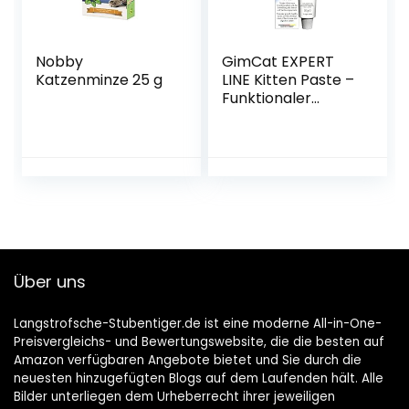
Nobby
GimCat EXPERT
Katzenminze 25 g
LINE Kitten Paste –
Funktionaler
Katzensnack
fördert die
Entwicklung von
jungen Katzen – 1
Tube (1 x 50 g)
Über uns
Langstrofsche-Stubentiger.de ist eine moderne All-in-One-
Preisvergleichs- und Bewertungswebsite, die die besten auf
Amazon verfügbaren Angebote bietet und Sie durch die
neuesten hinzugefügten Blogs auf dem Laufenden hält. Alle
Bilder unterliegen dem Urheberrecht ihrer jeweiligen