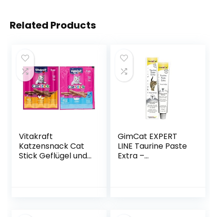
Related Products
Vitakraft
GimCat EXPERT
Katzensnack Cat
LINE Taurine Paste
Stick Geflügel und
Extra –
Leber, 20x 3 St &
Funktionaler
Katzensnacks Cat
Katzensnack
Stick Lachs MSC,
fördert
20x 3 St
Herzfunktion und
Sehkraft – 1 Tube
(1 x 50 g)