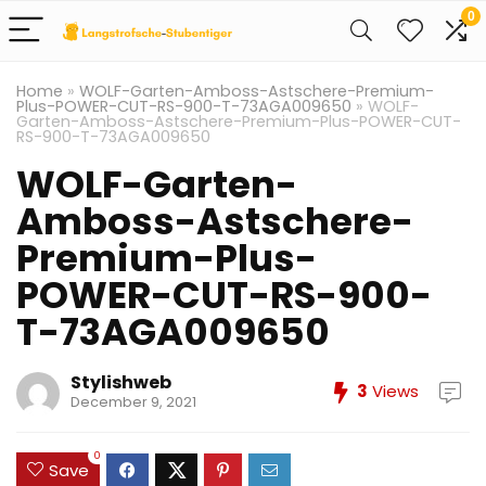
0
Home
»
WOLF-Garten-Amboss-Astschere-Premium-
Plus-POWER-CUT-RS-900-T-73AGA009650
»
WOLF-
Garten-Amboss-Astschere-Premium-Plus-POWER-CUT-
RS-900-T-73AGA009650
WOLF-Garten-
Amboss-Astschere-
Premium-Plus-
POWER-CUT-RS-900-
T-73AGA009650
Stylishweb
3
Views
December 9, 2021
0
Save