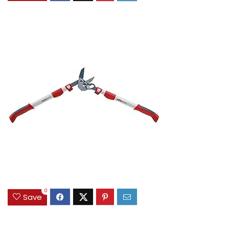
0
Save