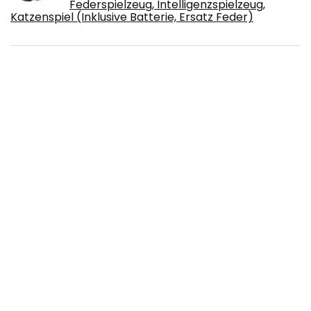
Federspielzeug, Intelligenzspielzeug,
Katzenspiel (Inklusive Batterie, Ersatz Feder)
PUMYPOREITY Sphynx Katzenbekleidung,
Pullover Baumwolle Warm für Haarlose
Katze Einfarbig Weste Minimalistisches
Shirts Kätzchen Jumper Katzenkostüm
Mantel für Katzen/Kitten(Beige, XS)
Maxi-Pet 81632 Kletterwand für Katzen
Zugspitze, beige
Reyshin 20 Stück Katzenbälle, Interaktives
Katzenspielzeug Ball Golfbälle aus
Hochwertigem Schaumstoff, Bälle für
Katzen und Welpen 4,2cm (20, 5 Farben)