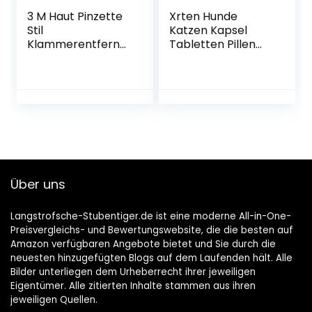
3 M Haut Pinzette
Xrten Hunde
Stil
Katzen Kapsel
Klammerentferner
Tabletten Pillen
für Hunde, Katzen
Fütterungs
und Pferde, Box/10
Werkzeug,Tablett
e Pill Feeder
Über uns
Langstrofsche-Stubentiger.de ist eine moderne All-in-One-
Preisvergleichs- und Bewertungswebsite, die die besten auf
Amazon verfügbaren Angebote bietet und Sie durch die
neuesten hinzugefügten Blogs auf dem Laufenden hält. Alle
Bilder unterliegen dem Urheberrecht ihrer jeweiligen
Eigentümer. Alle zitierten Inhalte stammen aus ihren
jeweiligen Quellen.