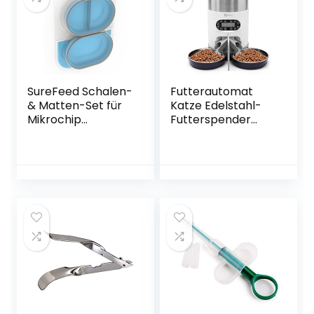
SureFeed Schalen-
Futterautomat
& Matten-Set für
Katze Edelstahl-
Mikrochip
Futterspender
Futterautomaten,
Katze
blau
Futterspender,
Sprachaufzeichnu
ng, Akku und Plug-
in-Power von U.S.
Solid