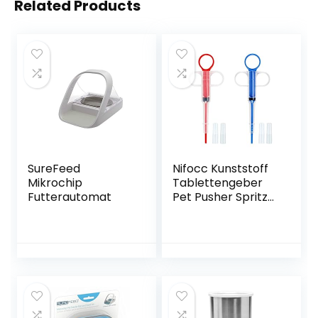
Related Products
SureFeed
Nifocc Kunststoff
Mikrochip
Tablettengeber
Futterautomat
Pet Pusher Spritze
Pille Tablette
Feeder mit
weicher Spitze für
Katze Hunde – Rot
und Blau 2 STK