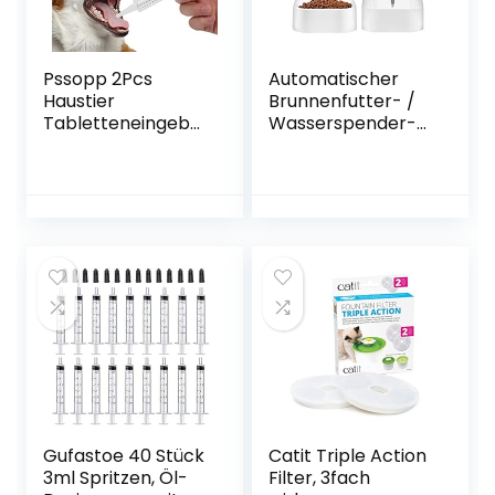
Pssopp 2Pcs
Automatischer
Haustier
Brunnenfutter- /
Tabletteneingeber
Wasserspender-
Katzen
3.75Lx 2-teilig-
Aufzuchthilfen
Hunde- /
Haustier gegeben
Katzenfutter- /
Medikamente
Haustierschalenzu
Gerät Kunststoff
behör BPA-frei
Pet Pille Tablette
(Weiß)
Feeder
Tabletteneingeber
für Katzen und
kleine
Hunde(2Pcs)
Gufastoe 40 Stück
Catit Triple Action
3ml Spritzen, Öl-
Filter, 3fach