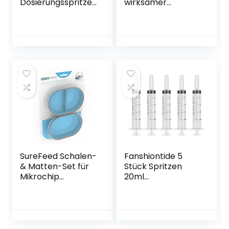
Dosierungsspritze
wirksamer
(ohne Nadeln) mit
Ersatzfilter,
Kappen, für Kleine
Trinkbrunnenfilter,
Haustierfütterung
2er Pack
Industrielle
Präzisionsanwendu
ng
SureFeed Schalen-
Fanshiontide 5
& Matten-Set für
Stück Spritzen
Mikrochip
20ml
Futterautomaten,
Fütterungsspritze
blau
Plastikspritze für
Neugeborene
Tierfütterung,
Messflüssigkeit,