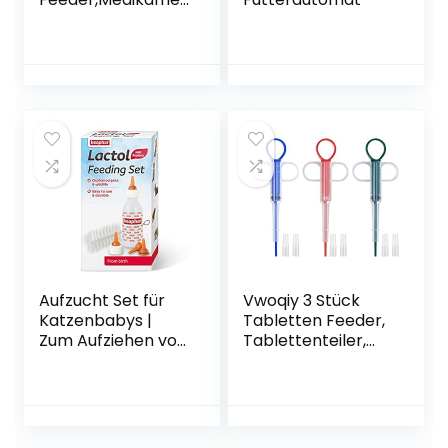
nten Feeder Pet
Pusher Spritze Pet
Pusher Spritze
Tabletteneingeber
,Pille Fütterung
Werkzeug Pet
Nursing Pusher
Shooter Pills
Feeder für Katzen
kleine Hunde
Aufzucht Set für
Vwoqiy 3 Stück
Katzenbabys |
Tabletten Feeder,
Zum Aufziehen von
Tablettenteiler,
Hunden,
Medikamenten
Kleintieren etc. |
Feeder Kunststoff,
Spülmaschinenfes
Pet Pusher
t | 1
Tabletteneingeber
Aufzuchtflasche, 4
Tablettengeber