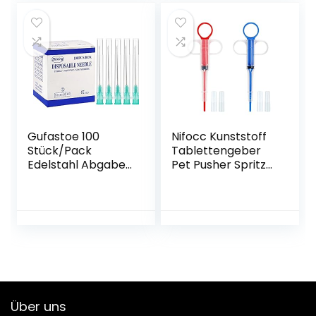
Sauger, 1
für Katzen kleine
Reinigungsbürste
Hunde
Gufastoe 100
Nifocc Kunststoff
Stück/Pack
Tablettengeber
Edelstahl Abgabe
Pet Pusher Spritze
Tube (21G -1.5 Zoll)
Pille Tablette
Feeder mit
weicher Spitze für
Katze Hunde – Rot
und Blau 2 STK
Über uns