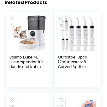
Related Products
Balimo Duke 4L
Gufastoe 10pcs
Futterspender für
12ml Kunststoff
Hunde und Katzen
Curved Spritze
| Futterautomat
Dental Irrigation
Katze Chip |
Spritze für Die
Automatischer
Zahnpflege,
Futterspender für
Heimtiere Pflege,
Katze und Hund
Kleberfüllung
mit
Programmierbar
Timer & 10s