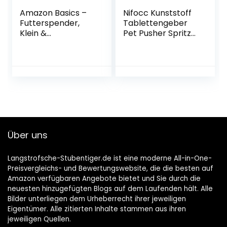
Amazon Basics –
Nifocc Kunststoff
Futterspender,
Tablettengeber
Klein &
Pet Pusher Spritze
Wassertränke,
Pille Tablette
Klein
Feeder mit
weicher Spitze für
Katze Hunde – Rot
und Blau 2 STK
Über uns
Langstrofsche-Stubentiger.de ist eine moderne All-in-One-
Preisvergleichs- und Bewertungswebsite, die die besten auf
Amazon verfügbaren Angebote bietet und Sie durch die
neuesten hinzugefügten Blogs auf dem Laufenden hält. Alle
Bilder unterliegen dem Urheberrecht ihrer jeweiligen
Eigentümer. Alle zitierten Inhalte stammen aus ihren
jeweiligen Quellen.