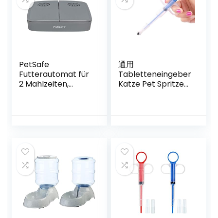
Aufnahmefunktion
| 1-4 Mahlzeiten
pro Tag
PetSafe
通用
Futterautomat für
Tabletteneingeber
2 Mahlzeiten,
Katze Pet Spritze
Integrierte
Pille Tablette
Schaltuhren, BPA-
Feeder mit
freier Futternapf,
weicher Spitze für
Für Trockenfutter
Katze Hunde
geeignet, Grau, 1
Stück (1er Pack)