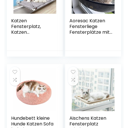
Katzen
Aoresac Katzen
Fensterplatz,
Fensterliege
Katzen
Fensterplätze mit
Hängematte Für
Matten und
Große Katze in
Saugnapf für
Innenräumen,
Sonnenbaden, Bis
Window Lounger
zu 20 KG, 70 cm x
Katzen mit Große
29 cm
Saugnäpfe mit
Einem Gewicht
von Hält bis zu
50lbs(23kg),
Platzsparend und
Einfach zu
Montieren
Hundebett kleine
Aischens Katzen
Hunde Katzen Sofa
Fensterplatz