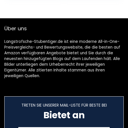
Atmungsaktives
Oxford-Gewebe,
für Katze klein
Hund Kaninchen,
Über uns
Maximale
Kapazität 15kg
(54x32cm)
Langstrofsche-Stubentiger.de ist eine moderne All-in-One-
Preisvergleichs- und Bewertungswebsite, die die besten auf
Amazon verfügbaren Angebote bietet und Sie durch die
neuesten hinzugefügten Blogs auf dem Laufenden hält. Alle
Bilder unterliegen dem Urheberrecht ihrer jeweiligen
Eigentümer. Alle zitierten Inhalte stammen aus ihren
jeweiligen Quellen.
TRETEN SIE UNSERER MAIL-LISTE FÜR BESTE BEI
Bietet an