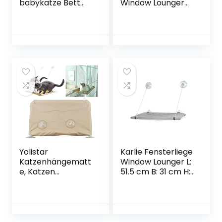
babykatze Bett
Window Lounger
Rundes Hundebett
Fenster
Weiches warmes
Katzenhängematt
Plüsch-
e für Katzen, Extra
Haustierbett für
Stabiler
kleine Katzen und
Sonnenbad
Hunde (pink)
Katzenbett,
Haustierbett für
Haustier Katze
klein Hund
Kaninchen
(55x32cm, Khaki)
Yolistar
Karlie Fensterliege
Katzenhängematt
Window Lounger L:
e, Katzen
51.5 cm B: 31 cm H:
Fensterplatz
2.5 cm
Window Lounger
Katzen
Hängematte mit 4
Große Saugnäpfe,