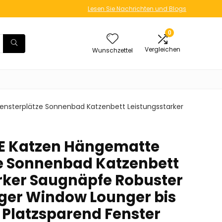
Lesen Sie Nachrichten und Blogs
0
Vergleichen
Wunschzettel
sterplätze Sonnenbad Katzenbett Leistungsstarker
 Katzen Hängematte
e Sonnenbad Katzenbett
rker Saugnäpfe Robuster
ger Window Lounger bis
& Platzsparend Fenster