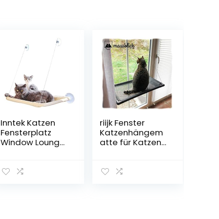
Inntek Katzen
riijk Fenster
Fensterplatz
Katzenhängem
Window Lounger
atte für Katzen
Katzen
bis 23 kg, extra
Hängematte
Stabiler
Katzendecke,
Fensterliegeplat
Sonnenbad
z für Katzen |
Katzenbett
Katzen
Haustierbett für
Fensterliege |
Haustier Katze
Katzenliege