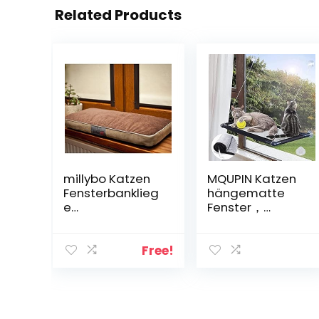
Related Products
millybo Katzen
MQUPIN Katzen
Fensterbanklieg
hängematte
e
Fenster，
Katzenmatratze
Verstärkte
Katzenbett
Katzenhängem
Katzenliege für
atte mit 5
Free!
Fensterbank
starkem
(50×20 cm)
Saugnapf ，mit
Weichem Mesh-
Pad,für große