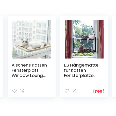
Aischens Katzen
L.S Hängematte
Fensterplatz
für Katzen
Window Lounger
Fensterplätze
Fenster
Katze Fenster
Katzenhängem
Katzenbett Bis
atte für Katzen,
zu 25kg
Free!
Extra Stabiler
Fensterliege
Sonnenbad
Katzen Betten
Katzenbett,
Stabiler Weiche
Haustierbett für
Matten