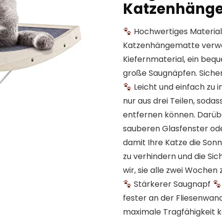
Katzenhäng
Hochwertiges Materia
Katzenhängematte verwe
Kiefernmaterial, ein be
große Saugnäpfen. Sicher
Leicht und einfach zu i
nur aus drei Teilen, sodas
entfernen können. Darübe
sauberen Glasfenster ode
damit Ihre Katze die So
zu verhindern und die Sic
wir, sie alle zwei Wochen 
Stärkerer Saugnapf
fester an der Fliesenwan
maximale Tragfähigkeit ka