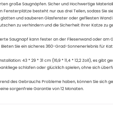
n große Saugnäpfen. Sicher und Hochwertige Materialie
n Fensterplätze besteht nur aus drei Teilen, sodass Sie si
glatten und sauberen Glasfenster oder gefliesten Wand 
chen zu verhindern und die Sicherheit Ihrer Katze zu gew
rte Saugnapf kann fester an der Fliesenwand oder am G
e Bieten Sie ein sicheres 360-Grad-Sonnenerlebnis für Ka
tallation: 43 * 29 * 31 cm (16,9 * 11,4 * 12,2 Zoll), es gibt
kliege schlafen oder glücklich spielen, ohne sich überfüll
end des Gebrauchs Probleme haben, können Sie sich ger
t eine sorgenfreie Garantie von 12 Monaten.