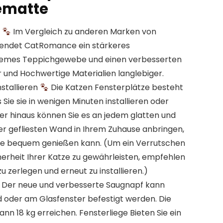
ematte
l
Im Vergleich zu anderen Marken von
ndet CatRomance ein stärkeres
quemes Teppichgewebe und einen verbesserten
 und Hochwertige Materialien langlebiger.
nstallieren
Die Katzen Fensterplätze besteht
s Sie sie in wenigen Minuten installieren oder
r hinaus können Sie es an jedem glatten und
r gefliesten Wand in Ihrem Zuhause anbringen,
nne bequem genießen kann. (Um ein Verrutschen
herheit Ihrer Katze zu gewährleisten, empfehlen
zu zerlegen und erneut zu installieren.)
Der neue und verbesserte Saugnapf kann
d oder am Glasfenster befestigt werden. Die
nn 18 kg erreichen. Fensterliege Bieten Sie ein