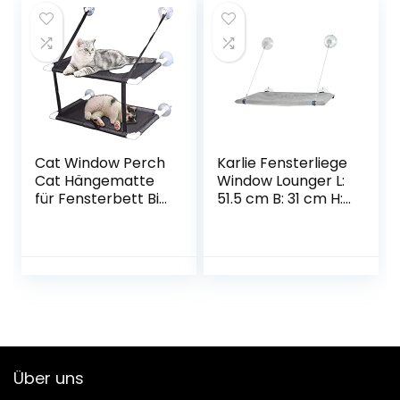
Katzen Halten bis
wasserdichte
zu 23KG (Flanell-
Katzenstreu
Schwarz)
geeignet für Katze
Welpen Kaninchen
kleines
Tier(Schwarz)
Cat Window Perch
Karlie Fensterliege
Cat Hängematte
Window Lounger L:
für Fensterbett Bis
51.5 cm B: 31 cm H:
zu 40 lb Kann auf
2.5 cm
kleinen Fenstern
Weiche Matten
installiert Werden
Stabile
Metallrahmen
Kitty Sunny Seat
(Doppellagig)
Über uns