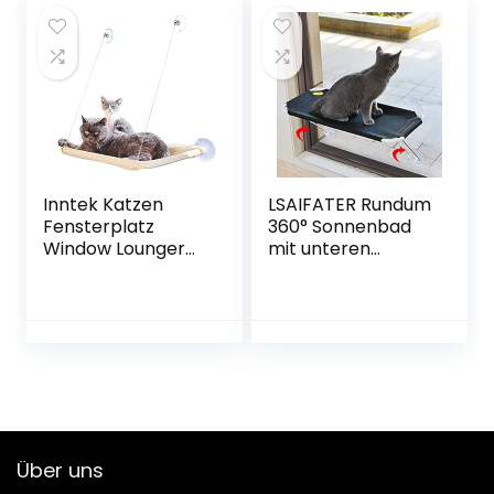
wasserdichte
Katzenstreu
geeignet für Katze
Welpen Kaninchen
kleines
Tier(Schwarz)
Inntek Katzen
LSAIFATER Rundum
Fensterplatz
360° Sonnenbad
Window Lounger
mit unteren
Katzen
Stützen aus Metall,
Hängematte
Katzen-
Katzendecke,
Fenstersitz,
Sonnenbad
Katzenhängematt
Katzenbett
e, Fenstersitz für
Haustierbett für
alle Katzen
Haustier Katze
(Braun)
klein Hund
Kaninchen oder
Über uns
Andere Kleintiere
bis zu 20kg