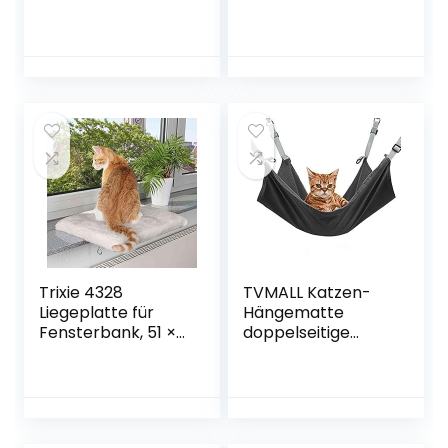
Hängematte Für
2.5 cm
Große Katze in
Innenräumen,
Window Lounger
Katzen mit Große
Saugnäpfe mit
Einem Gewicht
von Hält bis zu
50lbs(23kg),
Platzsparend und
Einfach zu
Montieren
Trixie 4328
TVMALL Katzen-
Liegeplatte für
Hängematte
Fensterbank, 51 ×
doppelseitige
36 cm, lichtgrau
Haustier-
Hängematte Plus
Samt weiche
Bequeme Katze
hängende Bett