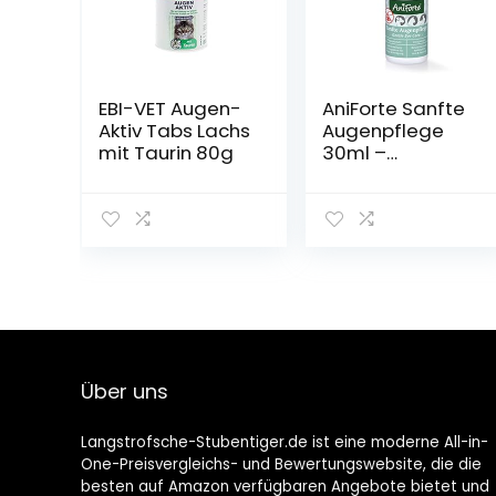
EBI-VET Augen-
AniForte Sanfte
Aktiv Tabs Lachs
Augenpflege
mit Taurin 80g
30ml –
Augenreiniger
für Hunde,
Katzen &
Kleintiere
Über uns
Langstrofsche-Stubentiger.de ist eine moderne All-in-
One-Preisvergleichs- und Bewertungswebsite, die die
besten auf Amazon verfügbaren Angebote bietet und