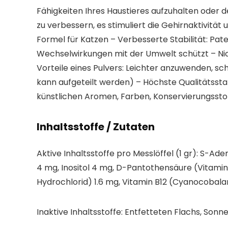
Fähigkeiten Ihres Haustieres aufzuhalten oder d
zu verbessern, es stimuliert die Gehirnaktivit
Formel für Katzen – Verbesserte Stabilität: Pat
Wechselwirkungen mit der Umwelt schützt – Nicht
Vorteile eines Pulvers: Leichter anzuwenden, sc
kann aufgeteilt werden) – Höchste Qualitätssta
künstlichen Aromen, Farben, Konservierungsstoff
Inhaltsstoffe / Zutaten
Aktive Inhaltsstoffe pro Messlöffel (1 gr): S-Ad
4 mg, Inositol 4 mg, D-Pantothensäure (Vitamin B
Hydrochlorid) 1.6 mg, Vitamin B12 (Cyanocobal
Inaktive Inhaltsstoffe: Entfetteten Flachs, So