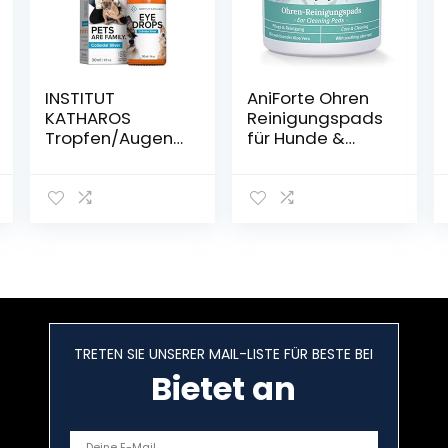
INSTITUT
AniForte Ohren
KATHAROS
Reinigungspads
Tropfen/Augenr
für Hunde &
einigung Hunde
Katzen 100Stück
& Katzen –
– Besonders
Kolloidales
weiche Pflege
Silber 100%
Reinigungstüche
natürlich 30ml
r, Sanfte
Feuchttücher für
die Ohren
Hygiene, Milde
Ohrenpflege &
Ohrenreiniger
TRETEN SIE UNSERER MAIL-LISTE FÜR BESTE BEI
Hund, Dog Ear
Bietet an
Cleaner