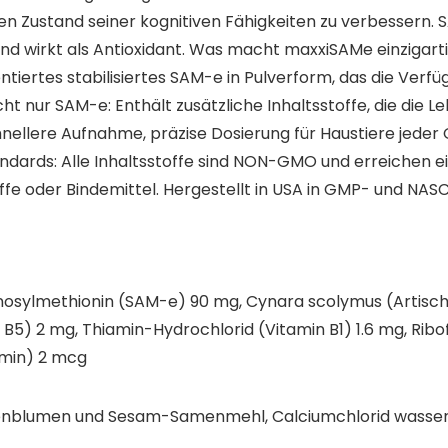
en Zustand seiner kognitiven Fähigkeiten zu verbessern. 
ät und wirkt als Antioxidant. Was macht maxxiSAMe einzig
entiertes stabilisiertes SAM-e in Pulverform, das die Verf
 nur SAM-e: Enthält zusätzliche Inhaltsstoffe, die die L
hnellere Aufnahme, präzise Dosierung für Haustiere jeder
ndards: Alle Inhaltsstoffe sind NON-GMO und erreichen e
e oder Bindemittel. Hergestellt in USA in GMP- und NASC-
enosylmethionin (SAM-e) 90 mg, Cynara scolymus (Artischoc
5) 2 mg, Thiamin-Hydrochlorid (Vitamin B1) 1.6 mg, Ribofl
amin) 2 mcg
nnenblumen und Sesam-Samenmehl, Calciumchlorid wasserfre