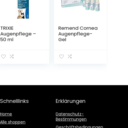
TRIXIE
Remend Cornea
Augenpflege –
Augenpflege-
50 ml
Gel
Schnelllinks
Erklärungen
Home
Datenschutz-
Bestimmungen
Alle shoppen
Geschäftsbedingungen