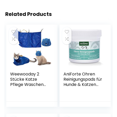
Related Products
Weewooday 2
AniForte Ohren
Stücke Katze
Reinigungspads für
Pflege Waschen
Hunde & Katzen
Mesh Tashce
100Stück –
Katze Maulkorb
Besonders weiche
Atmungsaktiver
Pflege
Mesh Maulkorb
Reinigungstücher,
Verstellbare
Sanfte
Kätzchen
Feuchttücher für