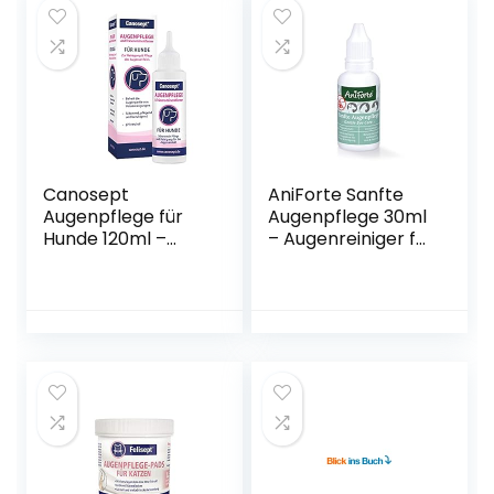
Kratzfeste Katzen
die Ohren Hygiene,
Rückhaltetasche
Milde Ohrenpflege
Feste Tasche
& Ohrenreiniger
Katzen Badtasche
Hund, Dog Ear
(Blau)
Cleaner
Canosept
AniForte Sanfte
Augenpflege für
Augenpflege 30ml
Hunde 120ml –
– Augenreiniger für
Pflegemittel &
Hunde, Katzen &
Reinigungsmittel
Kleintiere
für den Bereich
ums Auge &
Tränensteinentfer
ner