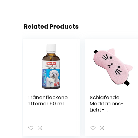
Related Products
Tränenfleckene
Schlafende
ntferner 50 ml
Meditations-
Licht-
blockierende
Augen-Maske
Netter Katzen-
Entwurf