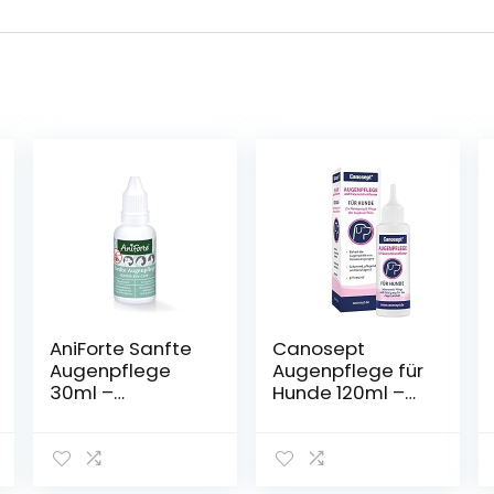
AniForte Sanfte
Canosept
Augenpflege
Augenpflege für
30ml –
Hunde 120ml –
Augenreiniger
Pflegemittel &
für Hunde,
Reinigungsmitte
Katzen &
l für den Bereich
Kleintiere
ums Auge &