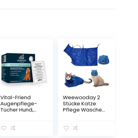
Vital-Friend
Weewooday 2
Augenpflege-
Stücke Katze
Tücher Hund,
Pflege Waschen
konservierungs
Mesh Tashce
mittelfrei, steril
Katze Maulkorb
verpackte
Atmungsaktiver
Tücher für die
Mesh Maulkorb