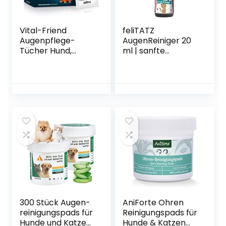
Vital-Friend
feliTATZ
Augenpflege-
AugenReiniger 20
Tücher Hund,
ml | sanfte
konservierungsmit
Augenpflege für
telfrei, steril
Katzen
verpackte Tücher
für die sanfte
Reinigung von
Hundeaugen,ideal
für unterwegs, 20
Stück
300 Stück Augen-
AniForte Ohren
reinigungspads für
Reinigungspads für
Hunde und Katzen,
Hunde & Katzen