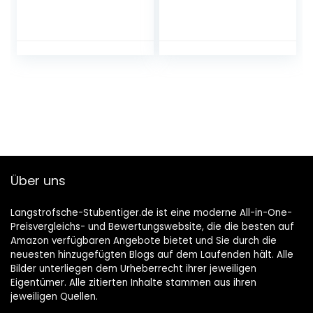
Augenpflege für
100Stück –
Hunde, Kann
Besonders weiche
Schmutz
Pflege
Verhindern, Sanfte
Reinigungstücher,
Augenreinigung
Sanfte
Feuchttücher für
die Ohren Hygiene,
Milde Ohrenpflege
& Ohrenreiniger
Hund, Dog Ear
Cleaner
Über uns
Langstrofsche-Stubentiger.de ist eine moderne All-in-One-
Preisvergleichs- und Bewertungswebsite, die die besten auf
Amazon verfügbaren Angebote bietet und Sie durch die
neuesten hinzugefügten Blogs auf dem Laufenden hält. Alle
Bilder unterliegen dem Urheberrecht ihrer jeweiligen
Eigentümer. Alle zitierten Inhalte stammen aus ihren
jeweiligen Quellen.