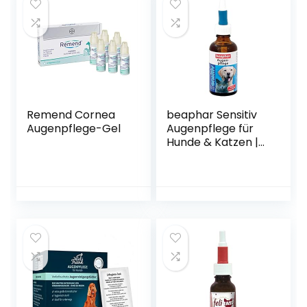
Remend Cornea
beaphar Sensitiv
Augenpflege-Gel
Augenpflege für
Hunde & Katzen |
Augenreiniger für
Hunde & Katzen |
Besonders milde &
reizarme Pflege |
Weiche Pipette |
50 ml