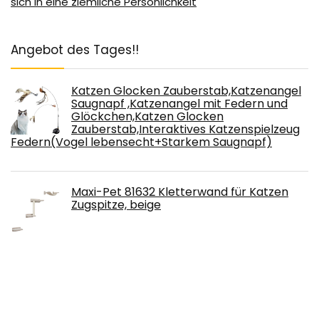
sich in eine ziemliche Persönlichkeit
Angebot des Tages!!
Katzen Glocken Zauberstab,Katzenangel
Saugnapf ,Katzenangel mit Federn und
Glöckchen,Katzen Glocken
Zauberstab,Interaktives Katzenspielzeug
Federn(Vogel lebensecht+Starkem Saugnapf)
Maxi-Pet 81632 Kletterwand für Katzen
Zugspitze, beige
VIKEDI Doppelte Katzennäpfe,
Automatischer Wasserspender und
Futternapf für Katzen und Hunde, 15°
Geneigte Katzen Fressnapf &