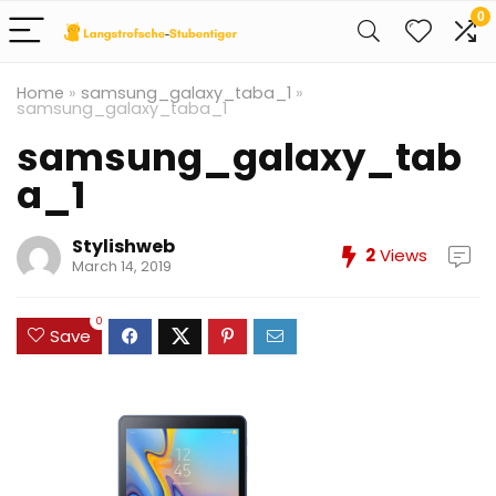
0
Home
»
samsung_galaxy_taba_1
»
samsung_galaxy_taba_1
samsung_galaxy_tab
a_1
Stylishweb
2
Views
March 14, 2019
0
Save