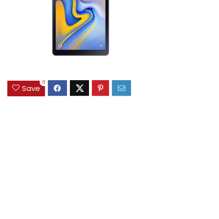
0
Save