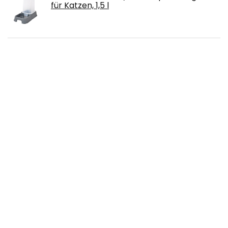
für Katzen, 1,5 l
PUMYPOREITY Sphynx Haarlose Katze
Baumwolle Kleidung Pullover Niedlich
Atmungsaktiv T-Shirts Haustierkleidung
Rundkragen Weste Kätzchen Shirts
Weiche Hautfreundliche Bekleidung(Blau, XS)
Free!
Navaris Futternapf Set 2-teilig für Katzen
- 2X Keramik Napf rutschfest - Fressnapf
Katzennapf spülmaschinenfest - Wasser
Nassfutter Trockenfutter
Free!
Sunshine smile Interaktives
Katzenspielzeug Federn, Interaktives