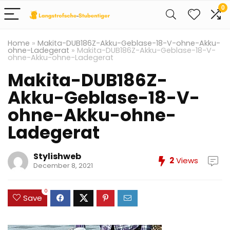
0
Home
»
Makita-DUB186Z-Akku-Geblase-18-V-ohne-Akku-
ohne-Ladegerat
»
Makita-DUB186Z-Akku-Geblase-18-V-
ohne-Akku-ohne-Ladegerat
Makita-DUB186Z-
Akku-Geblase-18-V-
ohne-Akku-ohne-
Ladegerat
Stylishweb
2
Views
December 8, 2021
0
Save