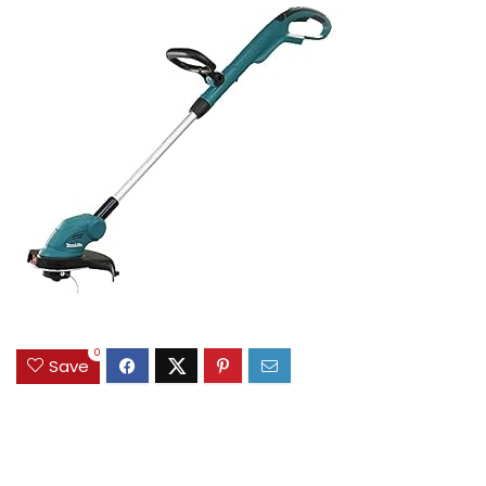
0
Save