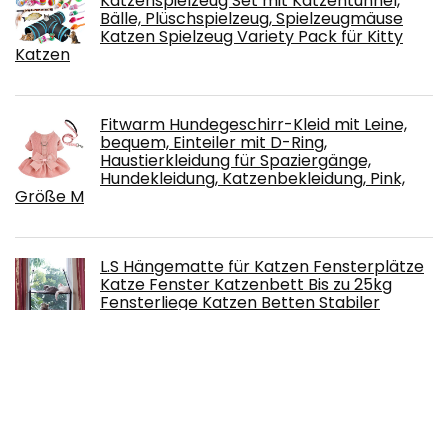
Katzenspielzeug Set mit Katzentunnel,
Bälle, Plüschspielzeug, Spielzeugmäuse
Katzen Spielzeug Variety Pack für Kitty
Katzen
Fitwarm Hundegeschirr-Kleid mit Leine,
bequem, Einteiler mit D-Ring,
Haustierkleidung für Spaziergänge,
Hundekleidung, Katzenbekleidung, Pink,
Größe M
L.S Hängematte für Katzen Fensterplätze
Katze Fenster Katzenbett Bis zu 25kg
Fensterliege Katzen Betten Stabiler
Weiche Matten (Doppelt, Grau)
Free!
QIODAZOO Katzen Spielzeug, 4 Stck
Katzenspielzeug Bälle mit Glöckchen