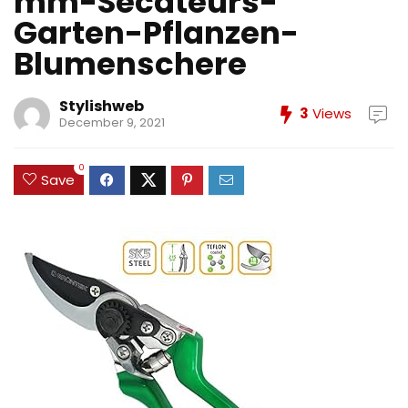
mm-Secateurs-
Garten-Pflanzen-
Blumenschere
Stylishweb
3
Views
December 9, 2021
0
Save