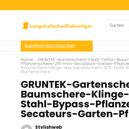
Search
for:
Rubriken durchsuchen
Home
»
GRUNTEK-Gartenschere-FALKE-Teflon-Baum
Pflanzenschere-215-mm-Secateurs-Garten-Pflanz
Baumschere-Klinge-aus-japanischem-SK5-Stahl-B
Blumenschere
GRUNTEK-Gartensche
Baumschere-Klinge
Stahl-Bypass-Pflan
Secateurs-Garten-P
Stylishweb