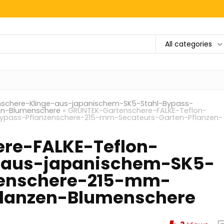
All categories
schere-Klinge-aus-japanischem-SK5-Stahl-Bypass-
en-Blumenschere
»
GRUNTEK-Gartenschere-FALKE-Teflon-
ypass-Pflanzenschere-215-mm-Secateurs-Garten-Pflanzen-
re-FALKE-Teflon-
-aus-japanischem-SK5-
zenschere-215-mm-
flanzen-Blumenschere