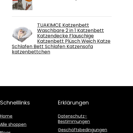
TUAKIMCE Katzenbett
Waschbare 2 in 1 Katzenbett
Katzendecke Flauschige
Katzenbett Plüsch Weich Katze
Schlafen Bett Schlafen Katzensofa
katzenbettchen
Schnelllinks
Erklärungen
Home
Datenschutz-
Bestimmungen
Alle shoppen
Geschäftsbedingungen
Blogs