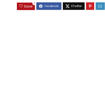
0
Save