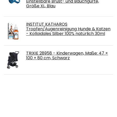
Einstellbare Brust- und Bauchgurte,
Größe XL, Blau
INSTITUT KATHAROS
Tropfen/Augenreinigung Hunde & Katzen
- Kolloidales Silber 100% natürlich 30ml
TRIXIE 28958 - Kinderwagen, Maße: 47 ×
100 × 80 cm, Schwarz
Old Tjikko Futterspender Katze,11L
Automatischer Futterspender &
Wassertränker im Set für Kleintiere,Extra
Groß,Hund Schüssel,jeweils 11L PBA frei
Navaris Futterstation Futternäpfe für