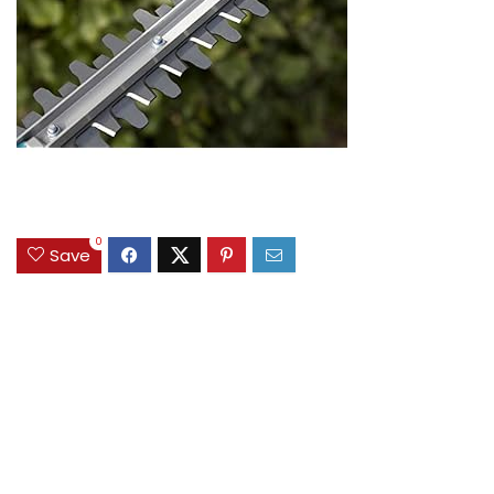
0
Save