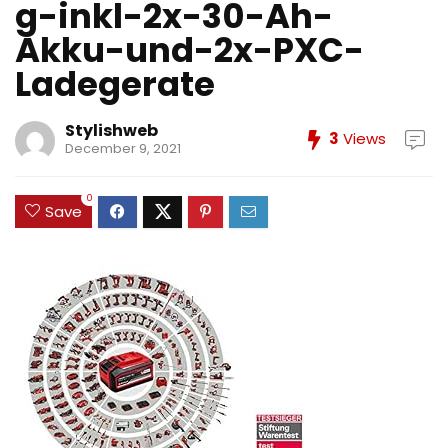
g-inkl-2x-30-Ah-
Akku-und-2x-PXC-
Ladegerate
Stylishweb
3
Views
December 9, 2021
0
Save