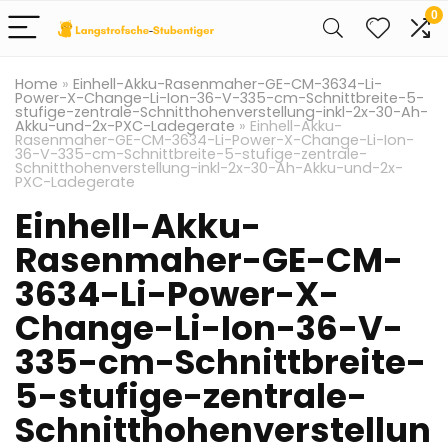
0
Home
»
Einhell-Akku-Rasenmaher-GE-CM-3634-Li-
Power-X-Change-Li-Ion-36-V-335-cm-Schnittbreite-5-
stufige-zentrale-Schnitthohenverstellung-inkl-2x-30-Ah-
Akku-und-2x-PXC-Ladegerate
»
Einhell-Akku-
Rasenmaher-GE-CM-3634-Li-Power-X-Change-Li-Ion-
36-V-335-cm-Schnittbreite-5-stufige-zentrale-
Schnitthohenverstellung-inkl-2x-30-Ah-Akku-und-2x-
PXC-Ladegerate
Einhell-Akku-
Rasenmaher-GE-CM-
3634-Li-Power-X-
Change-Li-Ion-36-V-
335-cm-Schnittbreite-
5-stufige-zentrale-
Schnitthohenverstellun