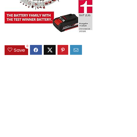
0
Save