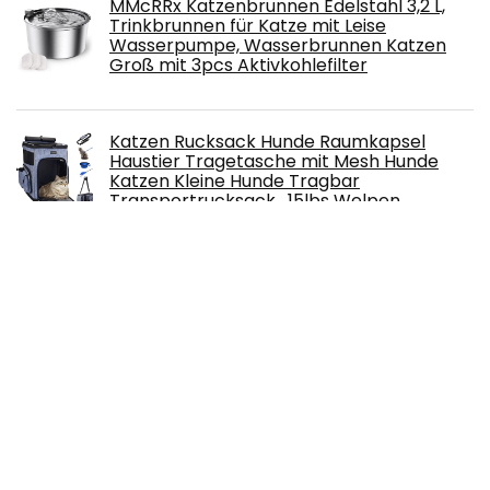
MMcRRx Katzenbrunnen Edelstahl 3,2 L,
Trinkbrunnen für Katze mit Leise
Wasserpumpe, Wasserbrunnen Katzen
Groß mit 3pcs Aktivkohlefilter
Katzen Rucksack Hunde Raumkapsel
Haustier Tragetasche mit Mesh Hunde
Katzen Kleine Hunde Tragbar
Transportrucksack , 15lbs Welpen
Rucksack zum Wandern, Wandern, Reisen im Freien
TX-42702 Premio Fish Chicken Rolls 50g
Balacoo Hund geweih kostüm-Hund elch
geweih Rentier Hut Kappe Katze
weihnachtskostüm Outfits Katze
Kopfbedeckung klein groß Hund Hut