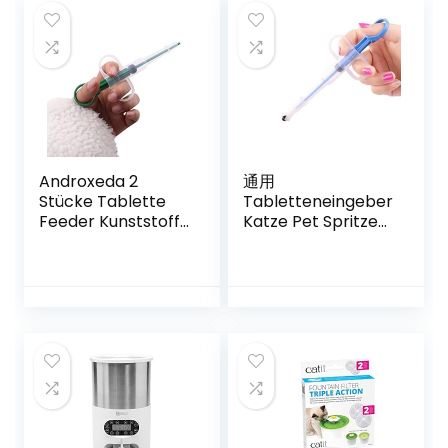
Androxeda 2
通用
Stücke Tablette
Tabletteneingeber
Feeder Kunststoff
Katze Pet Spritze
Tablettengeber
Pille Tablette
Medikamenten
Feeder mit
Feeder Pet Pusher
weicher Spitze für
Spritze Pet
Katze Hunde
Tabletteneingeber
für Katzen kleine
Hunde