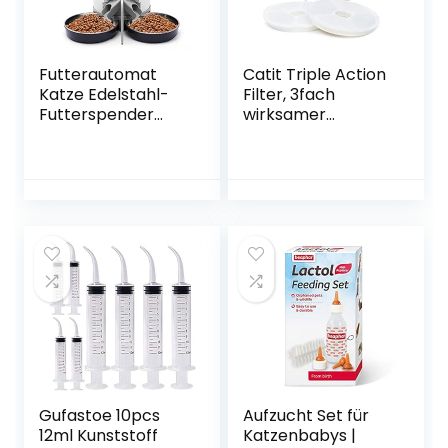
Futterautomat
Catit Triple Action
Katze Edelstahl-
Filter, 3fach
Futterspender
wirksamer
Katze
Ersatzfilter,
Futterspender,
Trinkbrunnenfilter,
Sprachaufzeichnu
2er Pack
ng, Akku und Plug-
in-Power von U.S.
Solid
Gufastoe 10pcs
Aufzucht Set für
12ml Kunststoff
Katzenbabys |