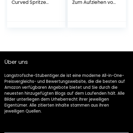
Curved Spritze
Zum Aufziehen von
Dental Irrigation
Hunden,
Spritze für Die
Kleintieren etc. |
Zahnpflege,
Spülmaschinenfes
Heimtiere Pflege,
t | 1
Kleberfüllung
Aufzuchtflasche, 4
Sauger, 1
Reinigungsbürste
Über uns
Langstrofsche-Stubentiger.de ist eine moderne All-in-One-
Preisvergleichs- und Bewertungswebsite, die die besten auf
Amazon verfügbaren Angebote bietet und Sie durch die
neuesten hinzugefügten Blogs auf dem Laufenden hält. Alle
Bilder unterliegen dem Urheberrecht ihrer jeweiligen
Eigentümer. Alle zitierten Inhalte stammen aus ihren
jeweiligen Quellen.