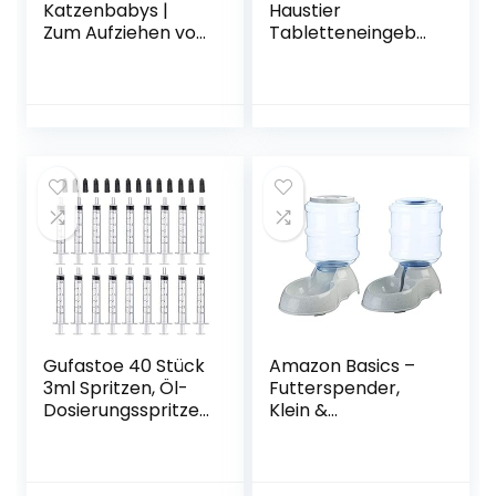
Katzenbabys |
Haustier
Zum Aufziehen von
Tabletteneingeber
Hunden,
Katzen
Kleintieren etc. |
Aufzuchthilfen
Spülmaschinenfes
Haustier gegeben
t | 1
Medikamente
Aufzuchtflasche, 4
Gerät Kunststoff
Sauger, 1
Pet Pille Tablette
Reinigungsbürste
Feeder
Tabletteneingeber
für Katzen und
kleine
Hunde(2Pcs)
Gufastoe 40 Stück
Amazon Basics –
3ml Spritzen, Öl-
Futterspender,
Dosierungsspritze
Klein &
(ohne Nadeln) mit
Wassertränke,
Kappen, für Kleine
Klein
Haustierfütterung