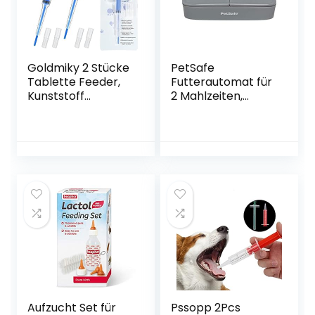
Goldmiky 2 Stücke
PetSafe
Tablette Feeder,
Futterautomat für
Kunststoff
2 Mahlzeiten,
Tablettengeber
Integrierte
Haustier Spritze
Schaltuhren, BPA-
Pille
freier Futternapf,
Medikamenten
Für Trockenfutter
Feeder, Pet Pusher
geeignet, Grau, 1
Spritze
Stück (1er Pack)
Tabletteneingeber
für Katzen kleine
Hunde (Blau)
Aufzucht Set für
Pssopp 2Pcs