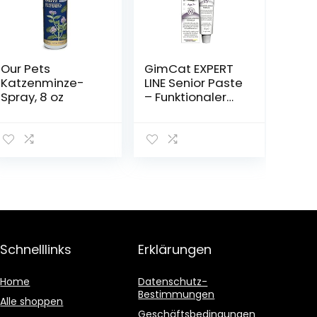
Our Pets
GimCat EXPERT
Katzenminze-
LINE Senior Paste
Spray, 8 oz
– Funktionaler
Katzensnack
unterstützt
gesunde
Alterung von
Katzen ab 7
Jahren – 1 Tube
(1 x 50 g)
Schnelllinks
Erklärungen
Home
Datenschutz-
Bestimmungen
Alle shoppen
Geschäftsbedingungen