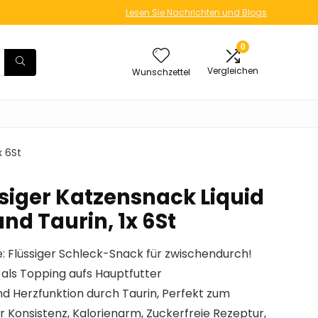
Lesen Sie Nachrichten und Blogs
0
Vergleichen
Wunschzettel
x 6St
ssiger Katzensnack Liquid
nd Taurin, 1x 6St
tze: Flüssiger Schleck-Snack für zwischendurch!
 als Topping aufs Hauptfutter
nd Herzfunktion durch Taurin, Perfekt zum
 Konsistenz, Kalorienarm, Zuckerfreie Rezeptur,