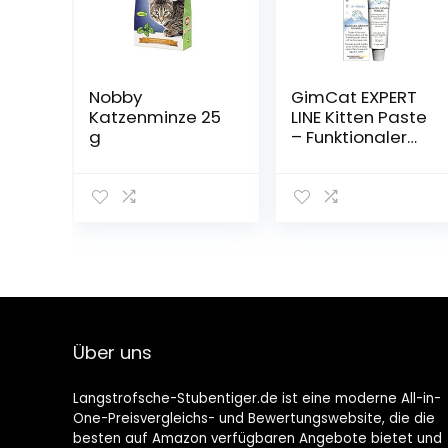
Nobby
GimCat EXPERT
Katzenminze 25
LINE Kitten Paste
g
– Funktionaler
Katzensnack
fördert die
Entwicklung von
jungen Katzen –
1 Tube (1 x 50 g)
Über uns
Langstrofsche-Stubentiger.de ist eine moderne All-in-
One-Preisvergleichs- und Bewertungswebsite, die die
besten auf Amazon verfügbaren Angebote bietet und