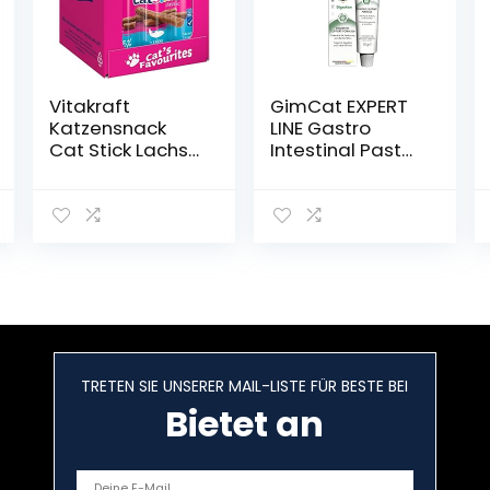
Vitakraft
GimCat EXPERT
Katzensnack
LINE Gastro
Cat Stick Lachs
Intestinal Paste
MSC (20x 3
– Funktionaler
Stück)
Katzensnack
unterstützt
Verdauung und
Darmflora – 1
Tube (1 x 50 g)
TRETEN SIE UNSERER MAIL-LISTE FÜR BESTE BEI
Bietet an