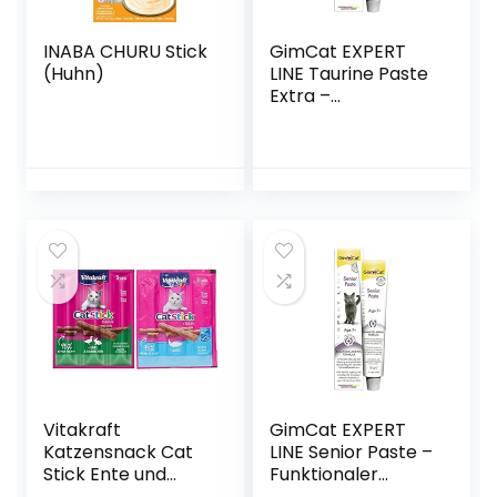
INABA CHURU Stick
GimCat EXPERT
(Huhn)
LINE Taurine Paste
Extra –
Funktionaler
Katzensnack
fördert
Herzfunktion und
Sehkraft – 1 Tube
(1 x 50 g)
Vitakraft
GimCat EXPERT
Katzensnack Cat
LINE Senior Paste –
Stick Ente und
Funktionaler
Kaninchen, 20x 3 St
Katzensnack