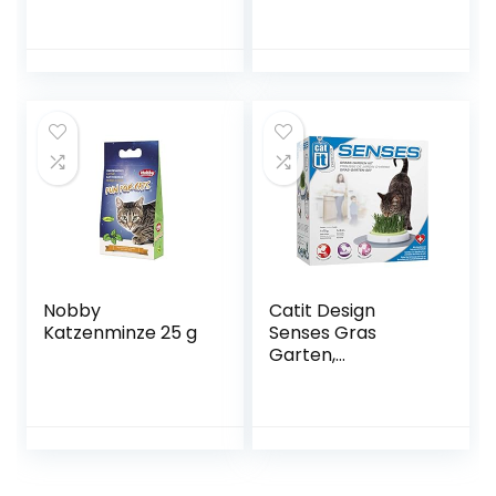
& Katzensnacks
unterstützt
Cat Stick Lachs
gesunde Alterung
MSC, 20x 3 St
von Katzen ab 7
Jahren – 1 Tube (1
x 50 g)
Nobby
Catit Design
Katzenminze 25 g
Senses Gras
Garten,
Katzengras