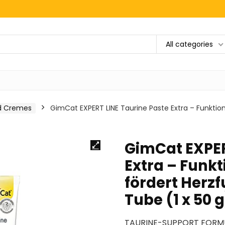
All categories
d Cremes
GimCat EXPERT LINE Taurine Paste Extra – Funktio
GimCat EXPER
Extra – Funk
fördert Herzf
Tube (1 x 50 g
TAURINE-SUPPORT FORMUL