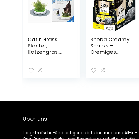
Catit Grass
Sheba Creamy
Planter,
Snacks –
Katzengras,
Cremiges
Katzengrastopf
Katzen-Leckerli
mit
mit Huhn –
Abdeckgitter +
Praktische Sticks
Design Senses
zum aus der
Gras Garten,
Hand Schlecken
Katzengras
– 80 x 12g
Nachfüllbeutel,
Katzenleckerche
2er Pack
n
Über uns
Langstrofsche-Stubentiger.de ist eine moderne All-in-