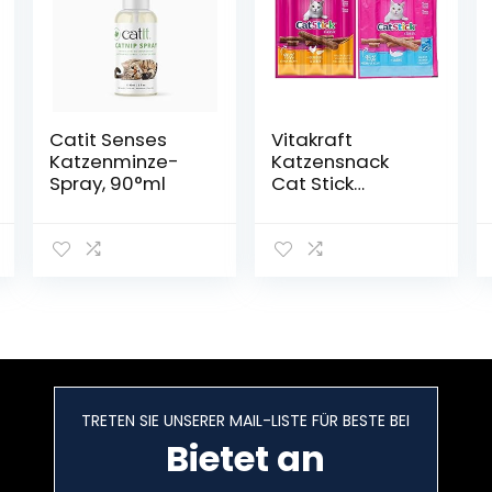
Catit Senses
Vitakraft
Katzenminze-
Katzensnack
Spray, 90°ml
Cat Stick
Geflügel und
Leber, 20x 3 St &
Katzensnacks
Cat Stick Lachs
MSC, 20x 3 St
TRETEN SIE UNSERER MAIL-LISTE FÜR BESTE BEI
Bietet an