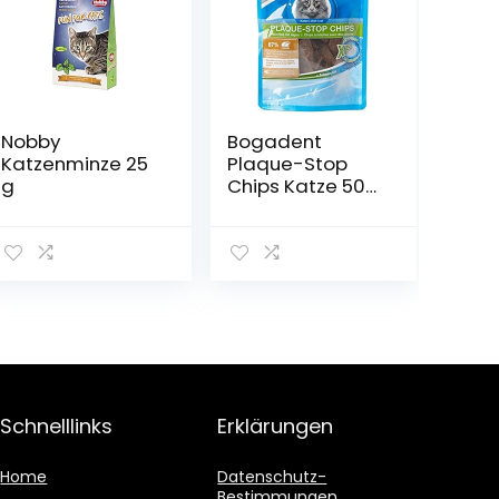
Nobby
Bogadent
Katzenminze 25
Plaque-Stop
g
Chips Katze 50
g, 1er Pack ( 50
g)
Schnelllinks
Erklärungen
Home
Datenschutz-
Bestimmungen