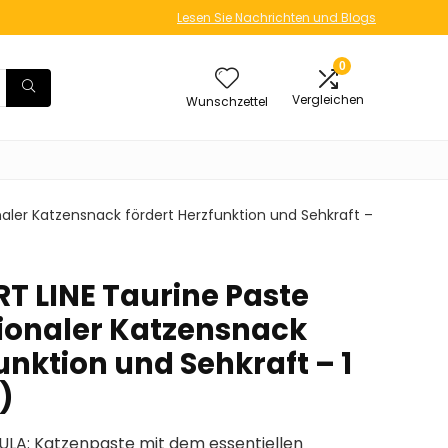
Lesen Sie Nachrichten und Blogs
0
Vergleichen
Wunschzettel
naler Katzensnack fördert Herzfunktion und Sehkraft –
T LINE Taurine Paste
tionaler Katzensnack
unktion und Sehkraft – 1
)
A: Katzenpaste mit dem essentiellen