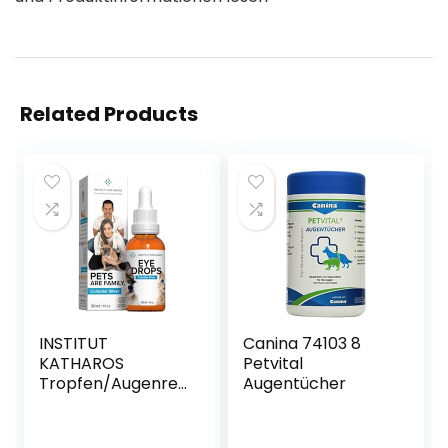
Related Products
INSTITUT
Canina 74103 8
KATHAROS
Petvital
Tropfen/Augenrei
Augentücher
nigung Hunde &
Katzen –
Kolloidales Silber