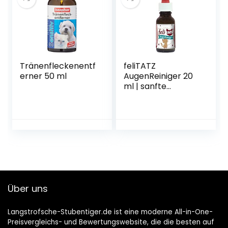
Entspannung für
Katzen
Tränenfleckenentf
feliTATZ
erner 50 ml
AugenReiniger 20
ml | sanfte
Augenpflege für
Katzen
Über uns
Langstrofsche-Stubentiger.de ist eine moderne All-in-One-
Preisvergleichs- und Bewertungswebsite, die die besten auf