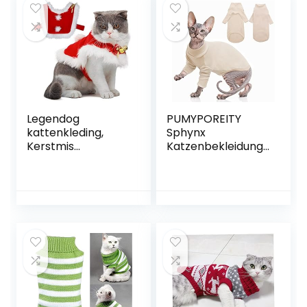
Legendog
PUMYPOREITY
kattenkleding,
Sphynx
Kerstmis
Katzenbekleidung,
huisdierkleding,
Pullover
Kerstmis katten
Baumwolle Warm
kleding,
für Haarlose Katze
kattenkostuum,
Einfarbig Weste
leuke verstelbare
Minimalistisches
kerstman kleding
Shirts Kätzchen
voor katten,
Jumper
huisdieren hoodie
Katzenkostüm
mantel voor
Mantel für
katten
Katzen/Kitten(Beig
e, XS)