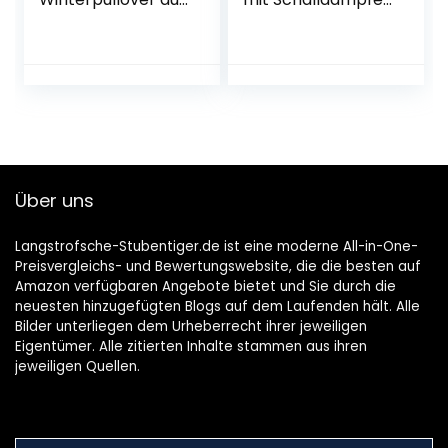
Wolle, graue
Hündchen
Muster, nackte
Nikolausmütze
Katze, haarlos,
Kopfbedeckung
Größe XS
Accessoires
Weihnachtskostü
m Outfits für
Haustier Hund
Katze Hase 2 Stück
Über uns
Langstrofsche-Stubentiger.de ist eine moderne All-in-One-
Preisvergleichs- und Bewertungswebsite, die die besten auf
Amazon verfügbaren Angebote bietet und Sie durch die
neuesten hinzugefügten Blogs auf dem Laufenden hält. Alle
Bilder unterliegen dem Urheberrecht ihrer jeweiligen
Eigentümer. Alle zitierten Inhalte stammen aus ihren
jeweiligen Quellen.