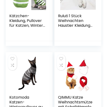
Kätzchen-
Ruluti 1 Stück
Kleidung, Pullover
Weihnachten
für Katzen, Winter-
Haustier Kleidung
Kostüm für
Rentier Pullover
Haustier-Katzen,
Winter Warme
Jumper, stark
Katze Katze
dehnbar, bequem
Kleidung Haustier
für kleine Katzen,
Kleidung M Größe
Hunde, Chihuahua,
Mops
Kotomoda
QIMMU Katze
Katzen-
Weihnachtsmütze
Winterpullover aus
mit Schalldämpfer