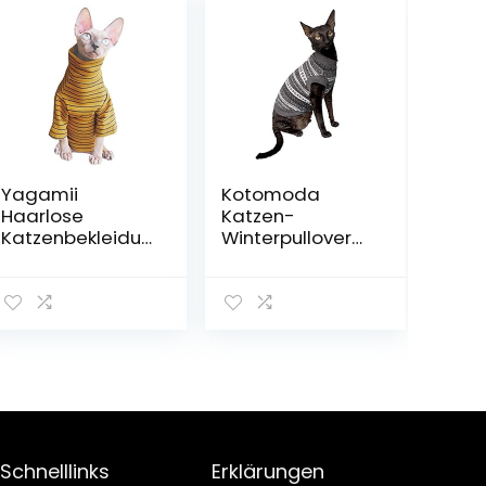
Yagamii
Kotomoda
Haarlose
Katzen-
Katzenbekleidun
Winterpullover
g aus
aus Wolle, graue
Baumwolle mit
Muster, nackte
ärmellosem,
Katze, haarlos,
stylischem und
Größe XS
bezauberndem
Haustier-T-Shirt,
Bekleidung für
Frühling und
Herbst,
hautfreundlich
Schnelllinks
Erklärungen