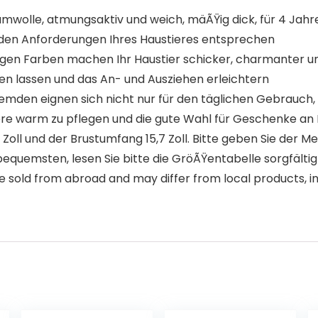
mwolle, atmungsaktiv und weich, mäÃŸig dick, für 4 Jahres
 den Anforderungen Ihres Haustieres entsprechen
lligen Farben machen Ihr Haustier schicker, charmanter
Ÿen lassen und das An- und Ausziehen erleichtern
mden eignen sich nicht nur für den täglichen Gebrauch, 
ere warm zu pflegen und die gute Wahl für Geschenke an I
Zoll und der Brustumfang 15,7 Zoll. Bitte geben Sie der M
bequemsten, lesen Sie bitte die GröÃŸentabelle sorgfälti
 sold from abroad and may differ from local products, inc