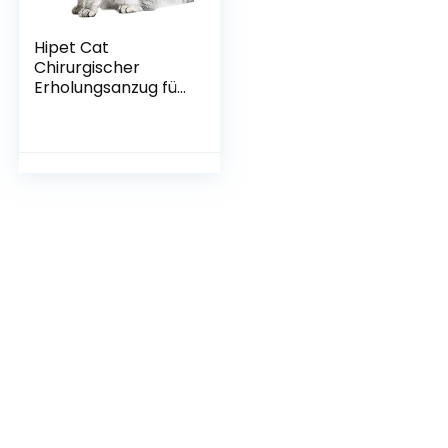
Hipet Cat
Chirurgischer
Erholungsanzug für
Bauchwunden oder
Hautkrankheiten,Er
satz E-Kragen &
Kegel,Katzen
Onesie Anti Licking
Pet Surgical
Recovery Vest Shirt
(M, Blau)