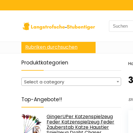
Search
for:
Rubriken durchsuchen
Produktkategorien
H
‎
Select a category
Top-Angebote!!
Sh
GingerUPer Katzenspielzeug
Feder Katzenspielzeug Feder
Zauberstab Katze Haustier
Spielzeug Draht Chaser