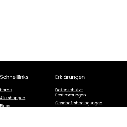
Schnelllinks
Erklärungen
Home
Datenschutz-
Bestimmungen
Alle shoppen
Geschäftsbedingungen
Blogs
Affiliate-Offenlegung
Unsere Webshops
Werben