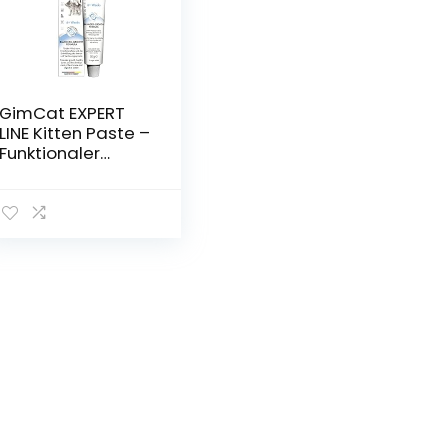
GimCat EXPERT
LINE Kitten Paste –
Funktionaler
Katzensnack
fördert die
Entwicklung von
jungen Katzen – 1
Tube (1 x 50 g)