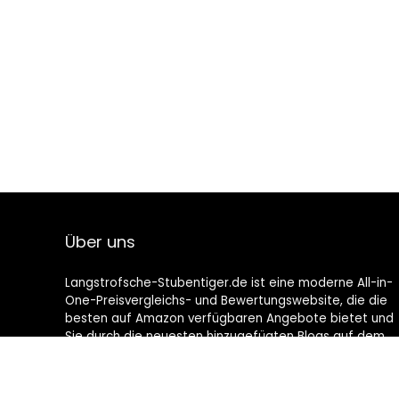
Über uns
Langstrofsche-Stubentiger.de ist eine moderne All-in-
One-Preisvergleichs- und Bewertungswebsite, die die
besten auf Amazon verfügbaren Angebote bietet und
Sie durch die neuesten hinzugefügten Blogs auf dem
Laufenden hält. Alle Bilder unterliegen dem
Urheberrecht ihrer jeweiligen Eigentümer. Alle zitierten
Inhalte stammen aus ihren jeweiligen Quellen.