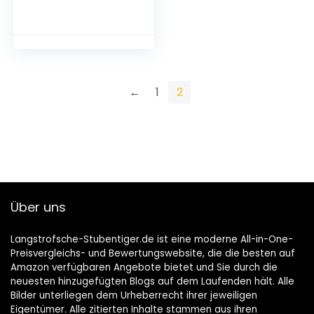
Silikon-Deckel für
Dosenfutter,
Futterdosen
Deckel, für Hunde
und Katzenfutter,
Einheitsgröße,
passt auf Fast alle
←
1
2
Futterdosen(Pink,
Blau, Grün)
Über uns
Langstrofsche-Stubentiger.de ist eine moderne All-in-One-
Preisvergleichs- und Bewertungswebsite, die die besten auf
Amazon verfügbaren Angebote bietet und Sie durch die
neuesten hinzugefügten Blogs auf dem Laufenden hält. Alle
Bilder unterliegen dem Urheberrecht ihrer jeweiligen
Eigentümer. Alle zitierten Inhalte stammen aus ihren