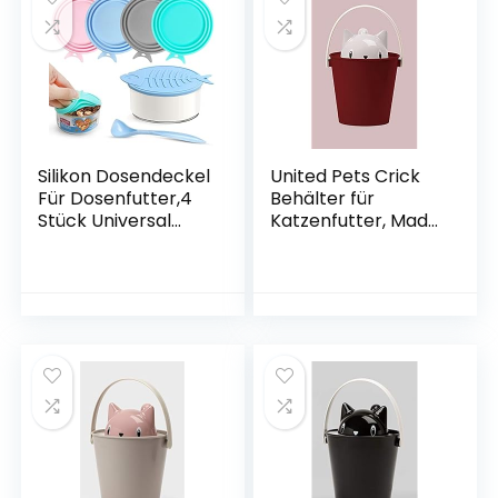
frei, Silikon) (Blau)
Silikon Dosendeckel
United Pets Crick
Für Dosenfutter,4
Behälter für
Stück Universal
Katzenfutter, Made
Silikon Deckel Für
in Italy,
Tierfutterdosen,Bp
Bordeaux/Grau,
a-Frei,Deckel Für
einschließlich
Futteraufbewahrun
Futterschaufel,
g Mehrweg-
Designer: Stefano
Silikondeckel
Giovannoni.
Deckel Für Dosen
Katzenfutterbehält
Dosendeckel
er – Einheitsgröße
Katzenfutter