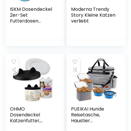
ISKM Dosendeckel
Moderna Trendy
2er-Set
Story Kleine Katzen
Futterdosen
verliebt
Deckel Tierfutter
Lebensmittelechte
s Silikon
Katzenfutter Dosen
Deckel BPA Frei &
FDA-Zulassung 3 in1
Passform Katzen &
Hunde (Cyan)
OHMO
PUEIKAI Hunde
Dosendeckel
Reisetasche,
Katzenfutter,
Haustier
Universal Silikon
Tragetasche mit