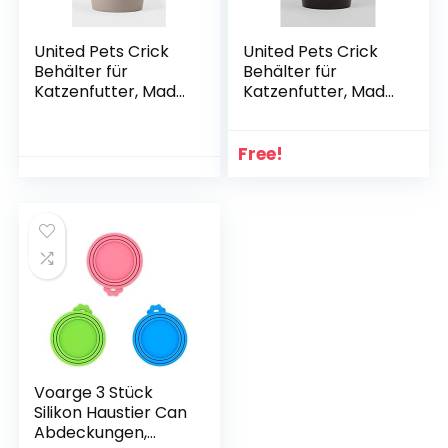
United Pets Crick
United Pets Crick
Behälter für
Behälter für
Katzenfutter, Made
Katzenfutter, Made
in Italy, Rosa/Grau,
in Italy, Schwarz,
einschließlich
einschließlich
Futterschaufel,
Futterschaufel,
Free!
Designer: Stefano
Designer: Stefano
Giovannoni.
Giovannoni.
Katzenfutterbehält
Katzenfutterbehält
er – Einheitsgröße
er – Einheitsgröße
Voarge 3 Stück
Silikon Haustier Can
Abdeckungen,