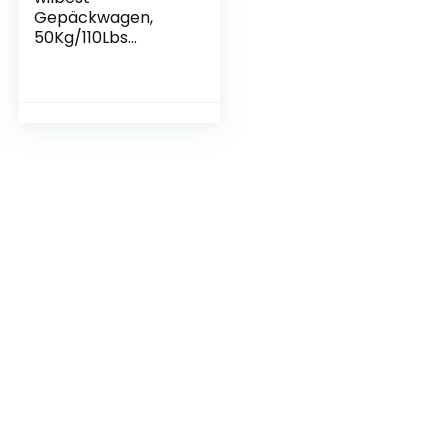
Gepäckwagen,
50Kg/110Lbs
Faltbarer
Transportkarren
Handwagen,
Leichtgewichtiger
Transportkarre,
Komfortable &
klappbare, für
Getränkekisten,
Blumenkübel,Gesc
häftsreise,
Schwarz, M