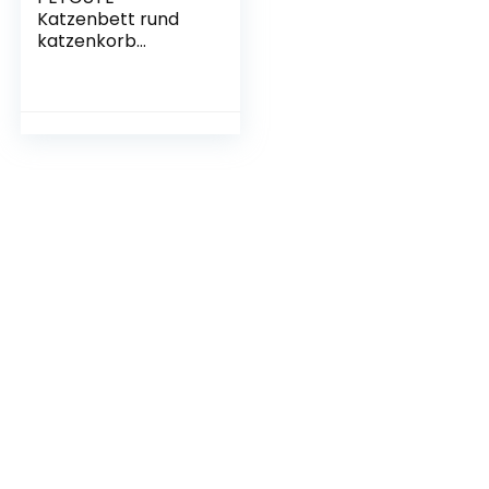
Katzenbett rund
katzenkorb
katzenhaus
katzenkörbchen
Haustierbett
warme Katzenbett