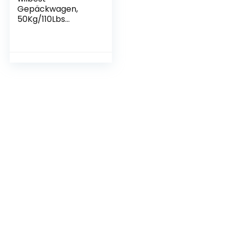
Gepäckwagen,
50Kg/110Lbs
Faltbarer
Transportkarren
Handwagen,
tasche,Tragetasche
Leichtgewichtiger
Transportkarre,
Komfortable &
klappbare, für
Getränkekisten,
Blumenkübel,Gesc
häftsreise,
Schwarz, M